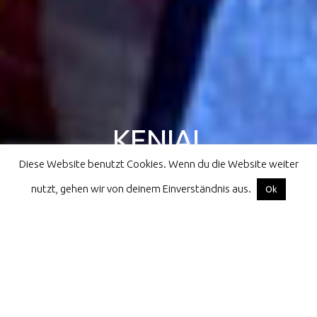
KENIAL
Diese Website benutzt Cookies. Wenn du die Website weiter
athletes for children all over the world
nutzt, gehen wir von deinem Einverständnis aus.
Facebook
Instagram
Email
Ok
Home
projects
Visiting the Kinderbewaarhuis in Katutura
projects
Visiting the Kinderbewaarhuis in