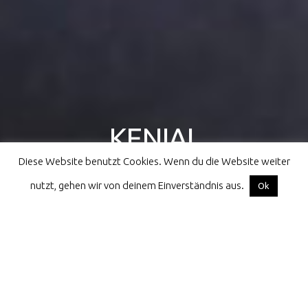
KENIAL
Diese Website benutzt Cookies. Wenn du die Website weiter
athletes for children all over the world
nutzt, gehen wir von deinem Einverständnis aus.
Facebook
Instagram
Email
Ok
Home
Kenial
Kenya
Kenya 2017
Gallery kenya 2017
Gallery kenya 2017