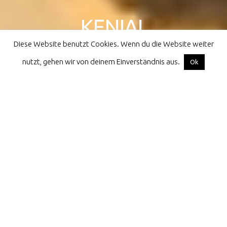
KENIAL
Diese Website benutzt Cookies. Wenn du die Website weiter
athletes for children all over the world
nutzt, gehen wir von deinem Einverständnis aus.
Facebook
Instagram
Email
Ok
Home
Kenial
Namibia
Kaokoveld
Gallery Kaokoveld
Gallery Kaokoveld