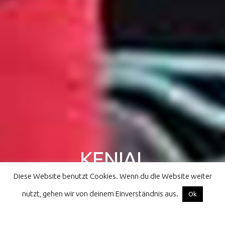
KENIAL
Diese Website benutzt Cookies. Wenn du die Website weiter
athletes for children all over the world
nutzt, gehen wir von deinem Einverständnis aus.
Facebook
Instagram
Email
Ok
Home
Kenial
Iran
Kermanshah