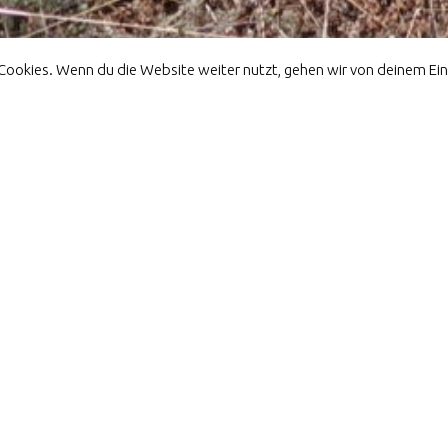
Facebook
Instagram
Email
Cookies. Wenn du die Website weiter nutzt, gehen wir von deinem Ei
Home
Kenial
Bhutan Ura
Gallery Bhutan Ura
utan Ura