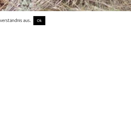
nverständnis aus.
Ok