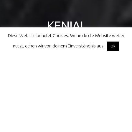
KENIAL
Diese Website benutzt Cookies. Wenn du die Website weiter
athletes for children all over the world
nutzt, gehen wir von deinem Einverständnis aus.
Facebook
Instagram
Email
Ok
Home
projects
Girls’ Football Festival in Khorixas
projects
Girls’ Football Festival in Khorixas
Sunday May 28th, 2023
KENIAL