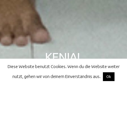
KENIAL
Diese Website benutzt Cookies. Wenn du die Website weiter
athletes for children all over the world
nutzt, gehen wir von deinem Einverständnis aus.
Facebook
Instagram
Email
Ok
Home
Kenial
Indonesia
Indonesia