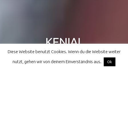
KENIAL
Diese Website benutzt Cookies. Wenn du die Website weiter
athletes for children all over the world
nutzt, gehen wir von deinem Einverständnis aus.
Facebook
Instagram
Email
Ok
Home
projects
Alix in Kathmandu
projects
Alix in Kathmandu
Sonntag, der 27. April 2025
KENIAL