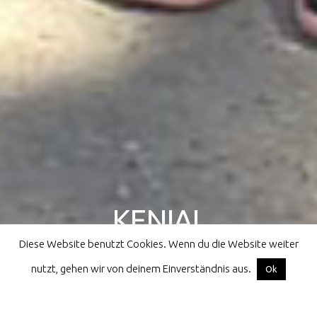
KENIAL
Diese Website benutzt Cookies. Wenn du die Website weiter
athletes for children all over the world
nutzt, gehen wir von deinem Einverständnis aus.
Facebook
Instagram
Email
Ok
Home
Kenial
Kirgistan
Kirgistan 2023