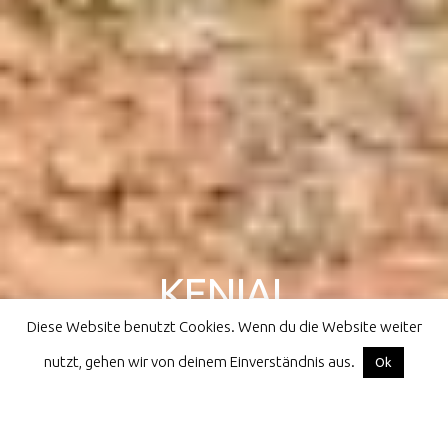
KENIAL
Diese Website benutzt Cookies. Wenn du die Website weiter
athletes for children all over the world
nutzt, gehen wir von deinem Einverständnis aus.
Facebook
Instagram
Email
Ok
Home
Kenial
Ruanda
Galerie Ruanda 2025