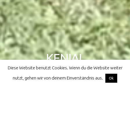
KENIAL
Diese Website benutzt Cookies. Wenn du die Website weiter
athletes for children all over the world
nutzt, gehen wir von deinem Einverständnis aus.
Facebook
Instagram
Email
Ok
Home
Kenial
Kenia
Kenia 2023
Kenia 2023