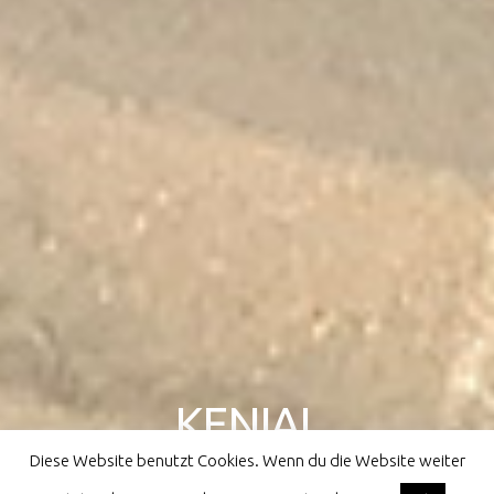
KENIAL
Diese Website benutzt Cookies. Wenn du die Website weiter
athletes for children all over the world