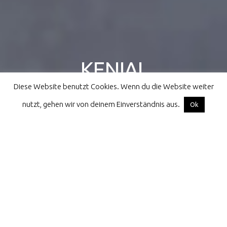
KENIAL
Diese Website benutzt Cookies. Wenn du die Website weiter
athletes for children all over the world
nutzt, gehen wir von deinem Einverständnis aus.
Facebook
Instagram
Email
Ok
Start
Shop dich social
Schmuseberge
Wilde Muster